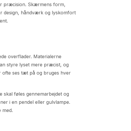
tor præcision. Skærmens form,
Når design, håndværk og lyskomfort
ent.
rede overflader. Materialerne
kan styre lyset mere præcist, og
er ofte ses tæt på og bruges hver
mpe skal føles gennemarbejdet og
er i en pendel eller gulvlampe.
e med.