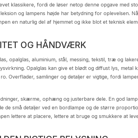
evet klassikere, fordi de løser netop denne opgave med s
refleksion og lampens højde har betydning for oplevelsen. 
mpen en naturlig del af hjemmet og ikke blot et teknisk elem
LITET OG HÅNDVÆRK
as, opalglas, aluminium, stål, messing, tekstil, træ og lake
svirkning. Opalglas kan give et blødt og diffust lys, metal 
ro. Overflader, samlinger og detaljer er vigtige, fordi lamp
nish, ledninger, skærme, ophæng og justerbare dele. En god la
e de små detaljer ved en bordlampe og de større proportion
pen lettere at placere, lettere at bruge og smukkere at lev