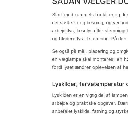
SÅDAN VÆLGER DU
Start med rummets funktion og den
det støtte ro og læsning, og ved ind
arbejdslys, læselys eller stemningsl
og blødere lys til stemning. På den
Se også på mål, placering og omgive
en væglampe skal monteres i en hø
fordi lyset ændrer oplevelsen af h
Lyskilder, farvetemperatur 
Lyskilden er en vigtig del af lamp
arbejde og praktiske opgaver. Dæmpn
anbefalet lyskilde, fatning og sty