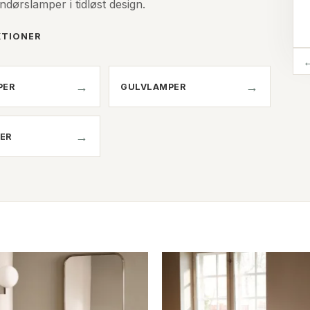
ørslamper i tidløst design.
KTIONER
PER
GULVLAMPER
ER