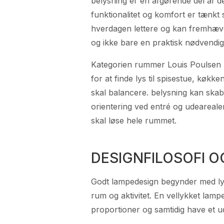
belysning er en afgørende del af 
funktionalitet og komfort er tænkt
hverdagen lettere og kan fremhæve 
og ikke bare en praktisk nødvendi
Kategorien rummer Louis Poulsen 
for at finde lys til spisestue, køk
skal balancere. belysning kan skab
orientering ved entré og udearealer.
skal løse hele rummet.
DESIGNFILOSOFI O
Godt lampedesign begynder med lys
rum og aktivitet. En vellykket lamp
proportioner og samtidig have et u