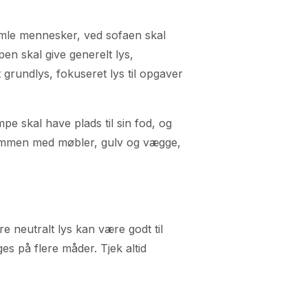
amle mennesker, ved sofaen skal
pen skal give generelt lys,
t grundlys, fokuseret lys til opgaver
pe skal have plads til sin fod, og
 sammen med møbler, gulv og vægge,
e neutralt lys kan være godt til
es på flere måder. Tjek altid