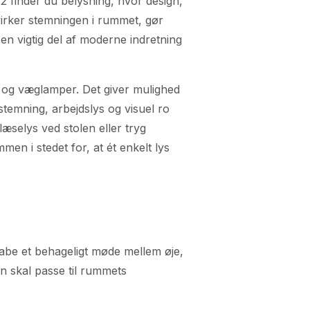
 finder du belysning, hvor design,
virker stemningen i rummet, gør
en vigtig del af moderne indretning
 og væglamper. Det giver mulighed
stemning, arbejdslys og visuel ro
æselys ved stolen eller tryg
men i stedet for, at ét enkelt lys
abe et behageligt møde mellem øje,
en skal passe til rummets