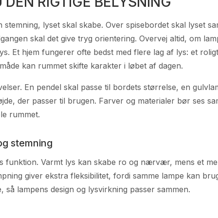
 DEN RIGTIGE BELYSNING
 stemning, lyset skal skabe. Over spisebordet skal lyset s
gangen skal det give tryg orientering. Overvej altid, om lam
ys. Et hjem fungerer ofte bedst med flere lag af lys: et rolig
 måde kan rummet skifte karakter i løbet af dagen.
lser. En pendel skal passe til bordets størrelse, en gulvlam
jde, der passer til brugen. Farver og materialer bør ses
ele rummet.
og stemning
ens funktion. Varmt lys kan skabe ro og nærvær, mens et mer
ing giver ekstra fleksibilitet, fordi samme lampe kan brug
rke, så lampens design og lysvirkning passer sammen.