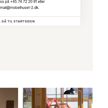
os på
+45 74 72 20 81
eller
mail@mobelhuset-2.dk
.
GÅ TIL STARTSIDEN