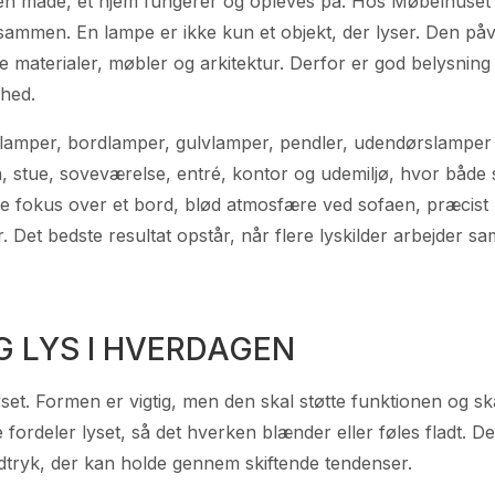
den måde, et hjem fungerer og opleves på. Hos Møbelhuset 2
 sammen. En lampe er ikke kun et objekt, der lyser. Den på
materialer, møbler og arkitektur. Derfor er god belysning 
ghed.
lamper, bordlamper, gulvlamper, pendler, udendørslamper
ken, stue, soveværelse, entré, kontor og udemiljø, hvor både 
e fokus over et bord, blød atmosfære ved sofaen, præcist l
 Det bedste resultat opstår, når flere lyskilder arbejder sam
G LYS I HVERDAGEN
et. Formen er vigtig, men den skal støtte funktionen og sk
e fordeler lyset, så det hverken blænder eller føles fladt. D
dtryk, der kan holde gennem skiftende tendenser.