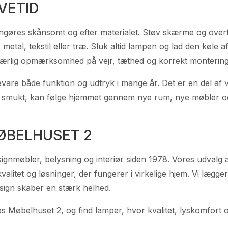
VETID
ngøres skånsomt og efter materialet. Støv skærme og overf
 metal, tekstil eller træ. Sluk altid lampen og lad den køle af
særlig opmærksomhed på vejr, tæthed og korrekt montering
are både funktion og udtryk i mange år. Det er en del af v
s smukt, kan følge hjemmet gennem nye rum, nye møbler o
ØBELHUSET 2
ignmøbler, belysning og interiør siden 1978. Vores udvalg
kvalitet og løsninger, der fungerer i virkelige hjem. Vi lægg
design skaber en stærk helhed.
 Møbelhuset 2, og find lamper, hvor kvalitet, lyskomfort og