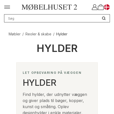
Møbler
/
Reoler & skabe
/
Hylder
HYLDER
LET OPBEVARING PÅ VÆGGEN
HYLDER
Find hylder, der udnytter væggen
og giver plads til bøger, kopper,
kunst og småting. Oplev
designhylder i enkle materialer,