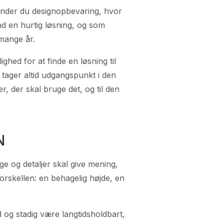
finder du designopbevaring, hvor
d en hurtig løsning, og som
mange år.
hed for at finde en løsning til
tager altid udgangspunkt i den
, der skal bruge det, og til den
N
e og detaljer skal give mening,
orskellen: en behagelig højde, en
d og stadig være langtidsholdbart,