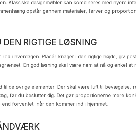
en. Klassiske designmøbler kan kombineres med nyere inter
ammenhæng opstår gennem materialer, farver og proportio
 DEN RIGTIGE LØSNING
rod i hverdagen. Placér knager i den rigtige højde, giv pos
grænset. En god løsning skal være nem at nå og enkel at ry
 til de øvrige elementer. Der skal være luft til bevægelse,
væg, før du beslutter dig. Det gør proportionerne mere konk
re end forventet, når den kommer ind i hjemmet.
HÅNDVÆRK