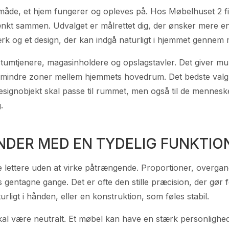
n måde, et hjem fungerer og opleves på. Hos Møbelhuset 2 
nkt sammen. Udvalget er målrettet dig, der ønsker mere en
rk og et design, der kan indgå naturligt i hjemmet gennem 
mtjenere, magasinholdere og opslagstavler. Det giver mulig
 mindre zoner mellem hjemmets hovedrum. Det bedste valg 
signobjekt skal passe til rummet, men også til de mennesker
.
NDER MED EN TYDELIG FUNKTIO
 lettere uden at virke påtrængende. Proportioner, overgang
gentagne gange. Det er ofte den stille præcision, der gør f
urligt i hånden, eller en konstruktion, som føles stabil.
 skal være neutralt. Et møbel kan have en stærk personlighe