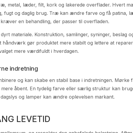
æ, metal, læder, filt, kork og lakerede overflader. Hvert ma
g, fugt og daglig brug. Træ kan ændre farve og få patina, læ
n kræver en behandling, der passer til overfladen.
 dyrt materiale. Konstruktion, samlinger, syninger, beslag 
ndværk gør produktet mere stabilt og lettere at reparere 
valget mere værdifuldt i hverdagen.
ne indretning
inere og kan skabe en stabil base i indretningen. Mørke f
ke mere åbent. En tydelig farve eller særlig struktur kan br
a dagslys og lamper kan ændre oplevelsen markant.
ANG LEVETID
mellemrum, og respekter den anbefalede belastning. Aftør