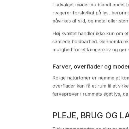
I udvalget møder du blandt andet tr
reagerer forskelligt på lys, berørin
påvirkes af slid, og metal eller ste
Høj kvalitet handler ikke kun om et
samlede holdbarhed. Gennemtænkt hå
mulighed for et længere liv og gør 
Farver, overflader og moder
Rolige naturtoner er nemme at komb
overflader kan få et rum til at vir
farveprøver i rummets eget lys, d
PLEJE, BRUG OG L
Tjek vægmontering og skruer med 