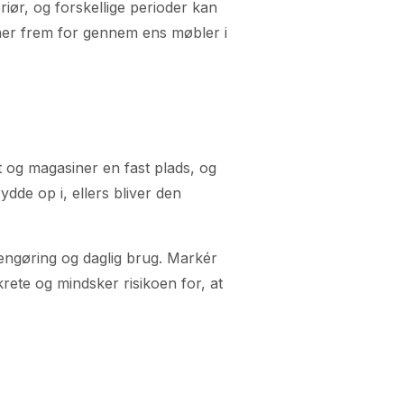
iør, og forskellige perioder kan
ner frem for gennem ens møbler i
t og magasiner en fast plads, og
dde op i, ellers bliver den
 rengøring og daglig brug. Markér
rete og mindsker risikoen for, at