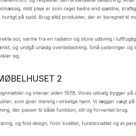
elmæssig, mild pleje er som regel bedre end sjældne, krafti
 hurtigt på spild. Brug altid produkter, der er beregnet til ma
ekte sol, varme fra en radiator og store udsving i luftfugti
tænkt, og undgå unødig overbelastning. Små justeringer og 
kler sig.
MØBELHUSET 2
gnmøbler og interiør siden 1978. Vores udvalg bygger på a
ter, som giver mening i virkelige hjem. Vi lægger vægt på
ning, der passer til både funktion, stil og forventet brug.
ing, og find design, hvor kvalitet, funktionalitet og et pers