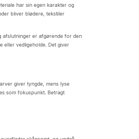
teriale har sin egen karakter og
der bliver blødere, tekstiler
og afslutninger er afgørende for den
eller vedligeholde. Det giver
arver giver tyngde, mens lyse
uges som fokuspunkt. Betragt
 overflader skånsomt, og undgå