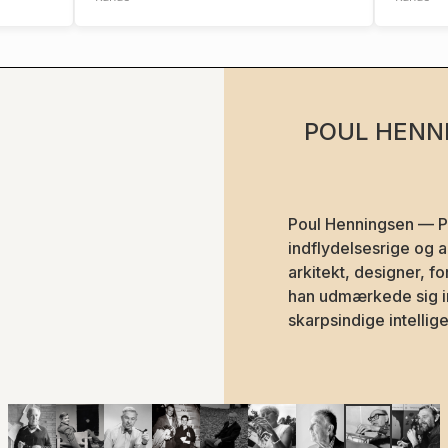
LÆS MER
POUL HENN
Poul Henningsen — PH
indflydelsesrige og al
arkitekt, designer, f
han udmærkede sig in
skarpsindige intell