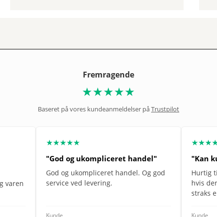
Fremragende
★★★★★
Baseret på vores kundeanmeldelser på
Trustpilot
★★★★★
★★★
"God og ukompliceret handel"
"Kan k
God og ukompliceret handel. Og god
Hurtig t
service ved levering.
hvis de
og varen
straks 
Kunde
Kunde