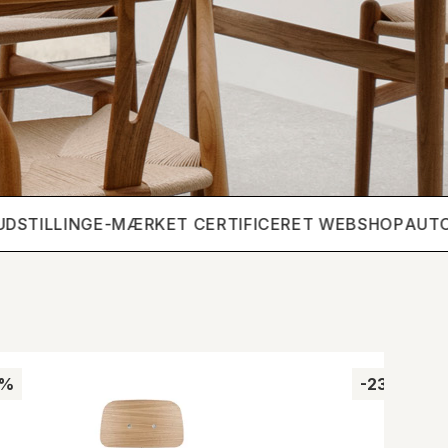
TILLING
E-MÆRKET CERTIFICERET WEBSHOP
AUTORIS
3%
-23%