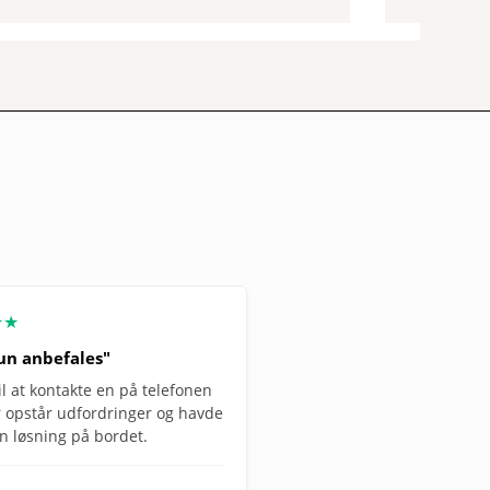
★★
un anbefales"
il at kontakte en på telefonen
r opstår udfordringer og havde
en løsning på bordet.