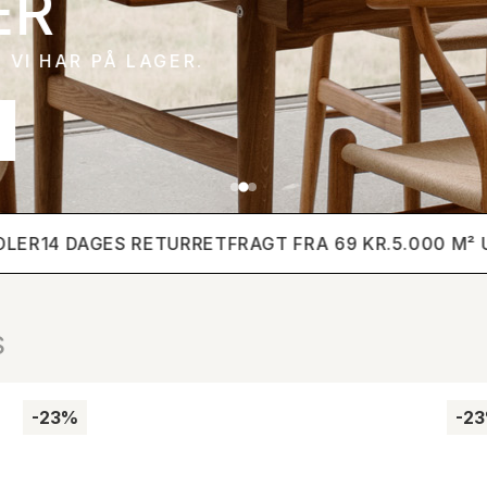
R PÅ LAGER.
R
14 DAGES RETURRET
FRAGT FRA 69 KR.
5.000 M² UDS
S
-23%
-2