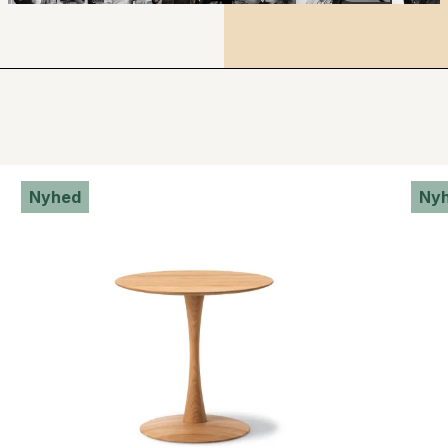
Nyhed
Ny