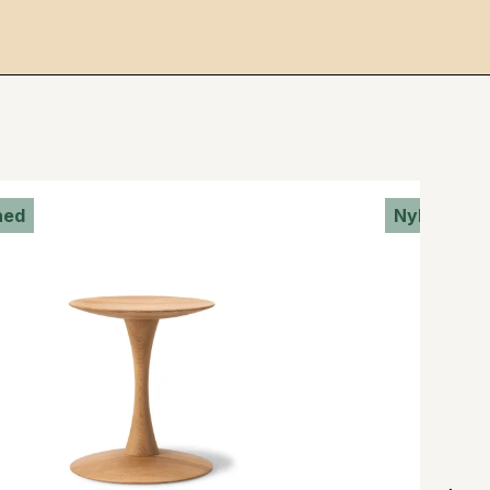
hed
Nyhed