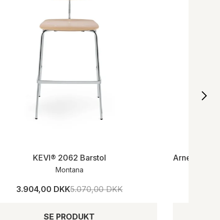
KEVI® 2062 Barstol
Montana
3.904,00 DKK
5.070,00 DKK
1.
SE PRODUKT