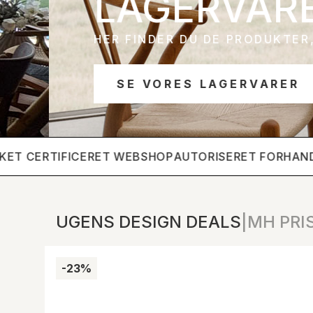
LAGERVARER
HER FINDER DU DE PRODUKTER, VI HA
SE VORES LAGERVARER
 CERTIFICERET WEBSHOP
AUTORISERET FORHANDLE
UGENS DESIGN DEALS
|
MH PRI
-23%