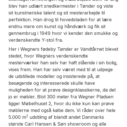
blev han udlært snedkermester i Tønder og viste
sit kunstneriske talent og sit mesterarbejde til
perfektion. Han drog til hovedstaden for at lære
endnu mere om kunst og håndværk og fik sit
gennembrug i 1949 hvor vi kender den smukke og
verdenskendte Y-stol fra.
Her i Wegners fødeby Tønder er Vandtårnet blevet
stedet, hvor Wegners verdenskendte
mesterværker han selv har haft stående i sin bolig,
vises frem. Han har selv været med til at udpege
de udstillede modeller og insisterede på, at
besøgende og interesserede skulle have
muligheden for at prøve designklassikerne, da det
jo er møbler. Blot 300 meter fra Wegner Pladsen
ligger Møbelhuset 2, hvor du ikke kun kan prøve
møblerne med også købe dem. Vi råder over hele
2
5.000 m
udstiling af blandt andet Danmarks
største Carl Hansen & Søn showroom og alle