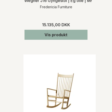
Wegner J16 Gyngestol | Eg olie | MH
Fredericia Furniture
15.135,00 DKK
Vis produkt