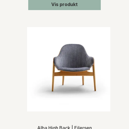
Vis produkt
Alba High Back | Eilersen