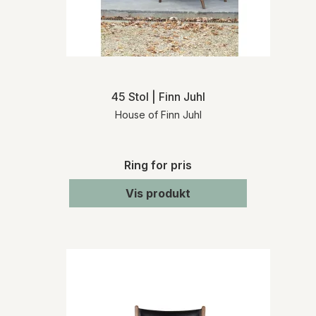
Ved køb af varer, som ikke er lagerført,
informerer vi dig om den præcise
leveringstid, når vi har modtaget
bekræftelse fra den pågældende
leverandør. Kontakt os gerne, hvis du på
forhånd ønsker oplysninger om
leveringstiden på et specifikt produkt.
45 Stol | Finn Juhl
House of Finn Juhl
RETURNERING
Varen skal returneres inden for 14 dage fra
den dato, hvor du har meddelt os, at du
Ring for pris
ønsker at fortryde dit køb. Du skal afholde
de direkte udgifter i forbindelse med
Vis produkt
varens returforsendelse. Du bærer risikoen
for varen fra tidspunktet for varens
levering.
For mere detaljeret information om levering
og returnering henviser vi til vores
handelsbetingelser
.