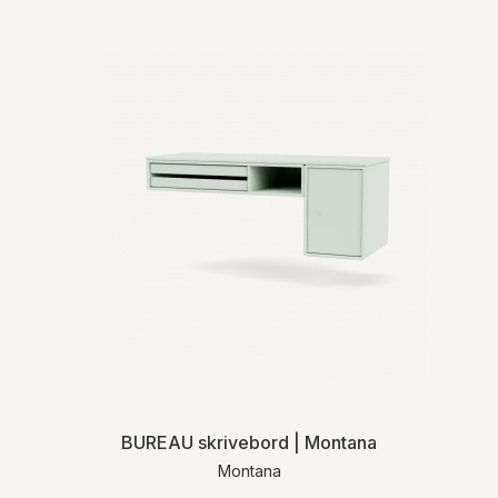
levering.
For mere detaljeret information om levering
og returnering henviser vi til vores
handelsbetingelser
.
BUREAU skrivebord | Montana
Montana