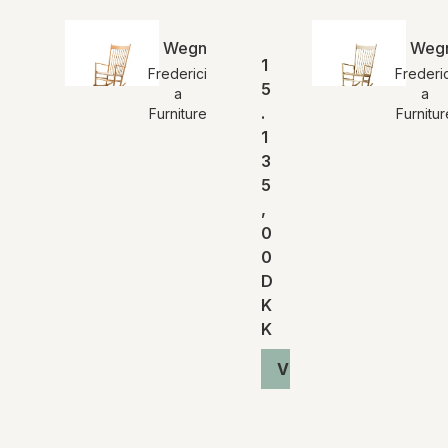
Wegner J16 Gyngestol | Eg olie | MH
Wegn
1
Frederici
Frederic
5
a
a
.
Furniture
Furnitur
1
3
5
,
0
0
D
K
K
Vis produkt