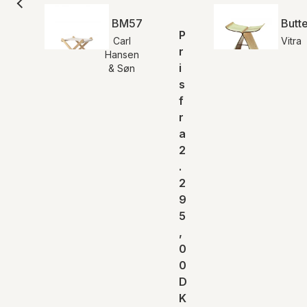
BM5768 Fodskammel
Butte
P
Carl
Vitra
r
Hansen
i
& Søn
s
f
r
a
2
.
2
9
5
,
0
0
D
K