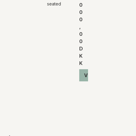
seated
0
0
0
,
0
0
D
K
K
Vis produkt