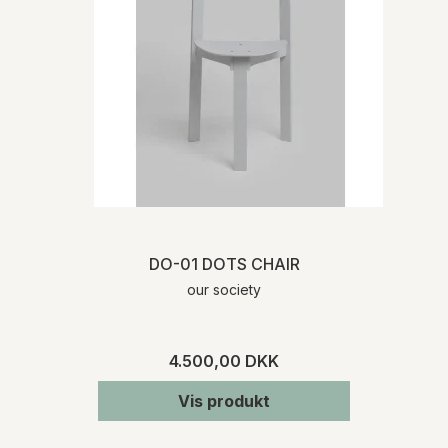
Forsendelsen af mindre varer sker oftest
med Post Nord. Ved større møbler leveres
varen med eksterne fragtmænd eller med
Møbelhuset 2’s egne vognmænd.
Ved køb af varer, som ikke er lagerført,
informerer vi dig om den præcise
leveringstid, når vi har modtaget
bekræftelse fra den pågældende
leverandør. Kontakt os gerne, hvis du på
forhånd ønsker oplysninger om
leveringstiden på et specifikt produkt.
DO-01 DOTS CHAIR
our society
RETURNERING
Varen skal returneres inden for 14 dage fra
den dato, hvor du har meddelt os, at du
4.500,00 DKK
ønsker at fortryde dit køb. Du skal afholde
de direkte udgifter i forbindelse med
Vis produkt
varens returforsendelse. Du bærer risikoen
for varen fra tidspunktet for varens
levering.