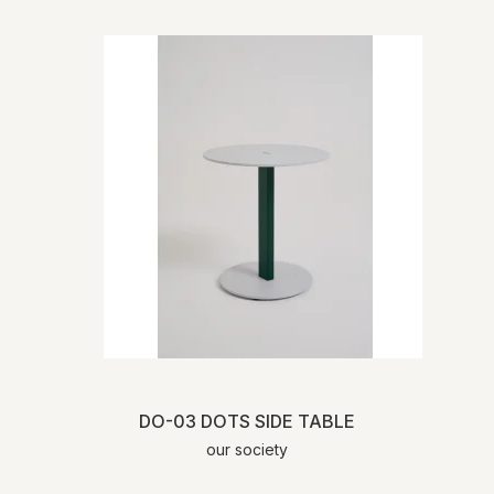
For mere detaljeret information om levering
og returnering henviser vi til vores
handelsbetingelser
.
DO-03 DOTS SIDE TABLE
our society