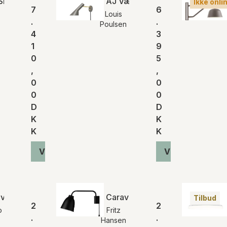
Small
AJ Væglampe | Messing
Ikke onli
7
6
Louis
.
.
Poulsen
4
3
1
9
0
5
,
,
0
0
0
0
D
D
K
K
K
K
Vis produkt
Vis produkt
evue AJ9 væglampe
Caravaggio™ Read | Fritz Hans
Tilbud
2
2
o
Fritz
.
.
Hansen