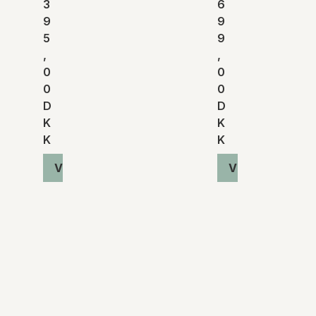
3
6
9
9
5
9
,
,
0
0
0
0
D
D
K
K
K
K
Vis produkt
Vis produkt