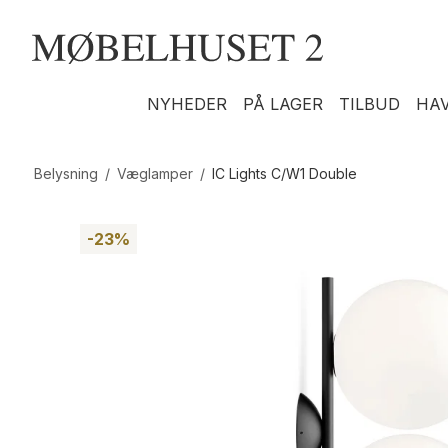
NYHEDER
PÅ LAGER
TILBUD
HA
Belysning
/
Væglamper
/
IC Lights C/W1 Double
-23%