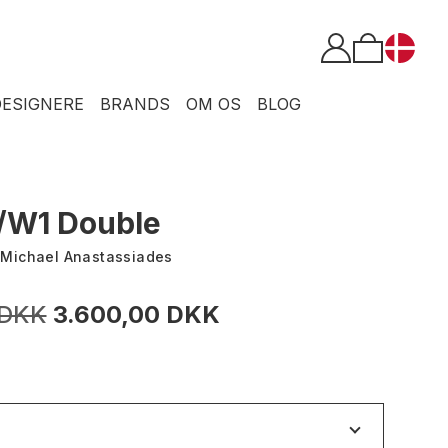
DESIGNERE
BRANDS
OM OS
BLOG
C/W1 Double
:
Michael Anastassiades
 DKK
3.600,00 DKK