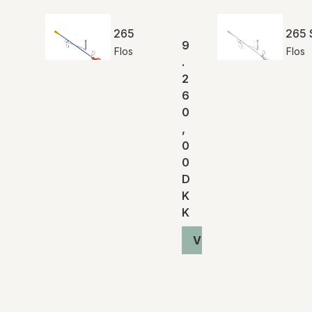
265
265 
9
Flos
Flos
.
2
6
0
,
0
0
D
K
K
Vis produkt