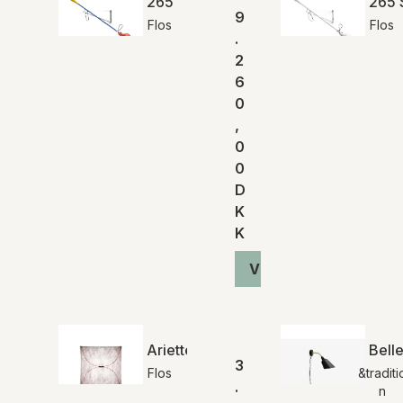
265
265 
9
Flos
Flos
.
2
6
0
,
0
0
D
K
K
Vis produkt
Ariette 2
Bell
3
Flos
&traditi
.
n