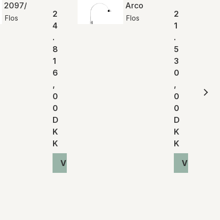
2097/50 (frosted bulbs)
Arco
2
2
Flos
Flos
4
1
.
.
8
5
1
3
6
0
,
,
0
0
0
0
D
D
K
K
K
K
Vis produkt
Vis produ