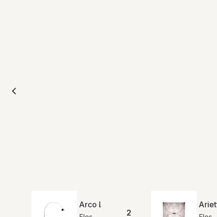
Arco Led
Ariet
2
Flos
Flos