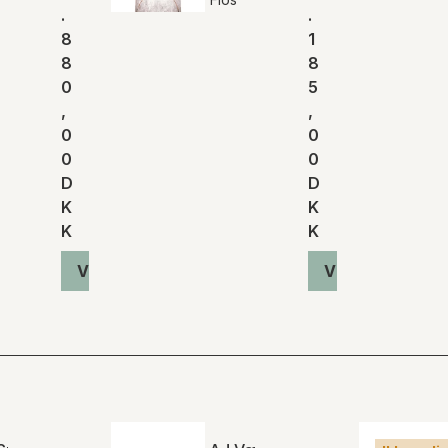
.
.
8
1
8
8
0
5
,
,
0
0
0
0
D
D
K
K
K
K
Vis produkt
Vis produkt