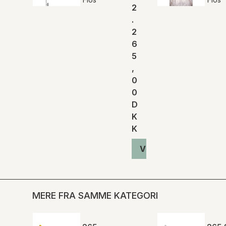
2
.
2
6
5
,
0
0
D
K
K
Vis produkt
MERE FRA SAMME KATEGORI