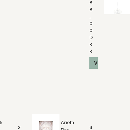
8
8
,
0
0
D
K
K
Vis produkt
te 1
Ariette 2
2
3
Flos