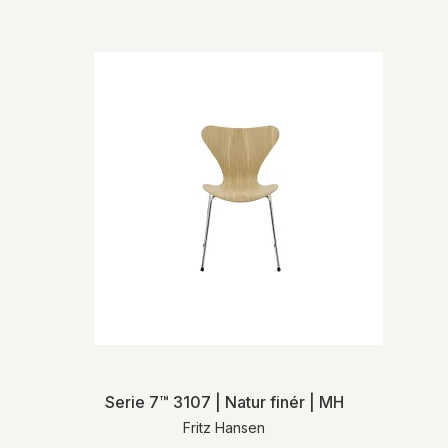
levering.
For mere detaljeret information om levering
og returnering henviser vi til vores
handelsbetingelser
.
Serie 7™ 3107 | Natur finér | MH
Fritz Hansen