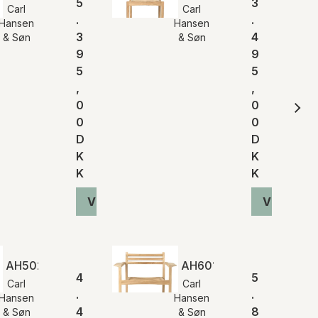
5
3
Carl
Carl
.
.
Hansen
Hansen
3
4
& Søn
& Søn
9
9
5
5
,
,
0
0
0
0
D
D
K
K
K
K
Vis produkt
Vis produ
AH502 | Outdoor Spisebordsstol med armlæn
AH601 | Outdoor Lounges
4
5
Carl
Carl
.
.
Hansen
Hansen
4
8
& Søn
& Søn