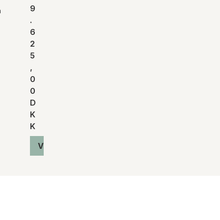
9
n
.
6
2
5
,
0
0
D
K
K
Vis produkt