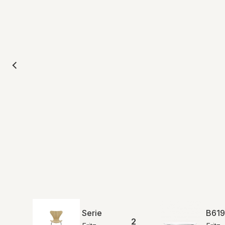
Serie 7™ 3107 | Natur finér | MH
B619
2