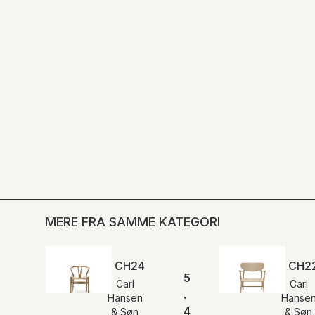
MERE FRA SAMME KATEGORI
CH24 | Y-stolen | Eg olie | Naturflet |
CH22
5
Carl
Carl
.
Hansen
Hanse
4
& Søn
& Søn