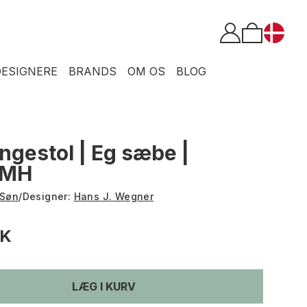
DESIGNERE
BRANDS
OM OS
BLOG
ngestol | Eg sæbe |
| MH
 Søn
/
Designer:
Hans J. Wegner
KK
LÆG I KURV