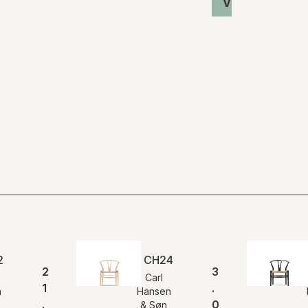
Vis produkt
 MH
 | Loungestol | Eg sæbe | MH
CH24 | Y-stolen | Bøg sæbe | Na
2
3
Carl
1
.
n
Hansen
.
0
& Søn