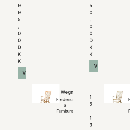
9
5
9
0
5
,
,
0
0
0
0
D
D
K
K
K
K
Vis produkt
Vis produkt
Wegner J16 Gyngestol | Eg olie
1
Frederici
5
a
.
Furniture
1
3