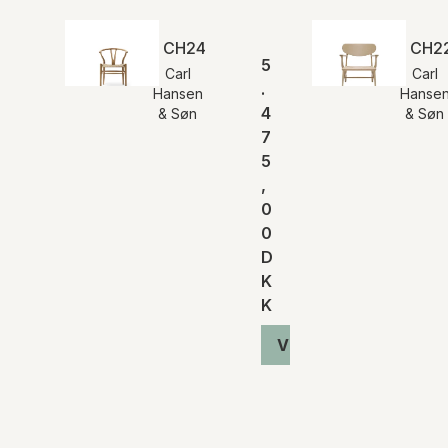
CH24 | Y-stolen | Eg olie | Naturflet |
CH22
5
Carl
Carl
.
Hansen
Hanse
4
& Søn
& Søn
7
5
,
0
0
D
K
K
Vis produkt