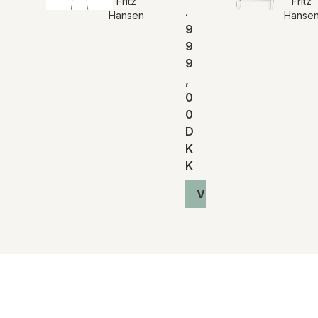
Fritz
Fritz
.
Hansen
Hanse
9
9
9
,
0
0
D
K
K
Vis produkt