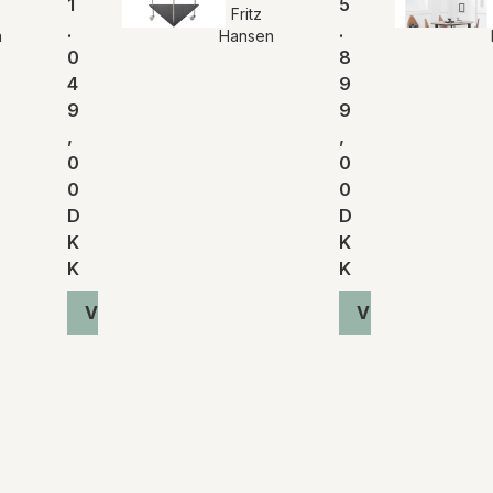
1
5
Fritz
.
.
n
Hansen
0
8
4
9
9
9
,
,
0
0
0
0
D
D
K
K
K
K
Vis produkt
Vis produkt