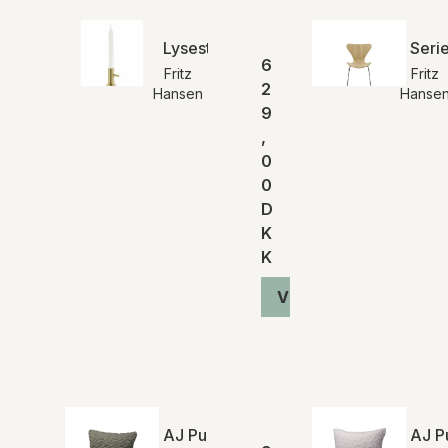
Lysestage Single #2, messing | Fritz 
Serie
6
Fritz
Fritz
2
Hansen
Hanse
9
,
0
0
D
K
K
Vis produkt
AJ Pude, pale green | Fritz Hansen
AJ P