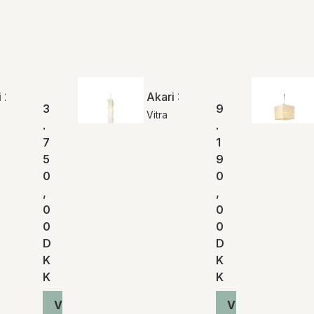
i 23A
Akari 33N
3
9
Vitra
.
.
7
1
5
9
0
0
,
,
0
0
0
0
D
D
K
K
K
K
Vis produkt
Vis produkt