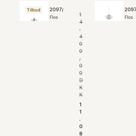
2097/18 (frosted bulbs)
2097
Tilbud
1
Flos
Flos
4
.
4
0
0
,
0
0
D
K
K
1
1
.
0
8