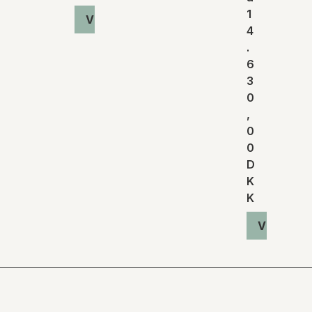
1
Vis produkt
4
.
6
3
0
,
0
0
D
K
K
Vis produ