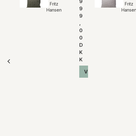
9
Fritz
Fritz
9
Hansen
Hanse
9
,
0
0
D
K
K
Vis produkt