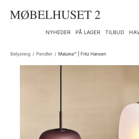
NYHEDER
PÅ LAGER
TILBUD
HA
Belysning
/
Pendler
/
Maluma™ | Fritz Hansen