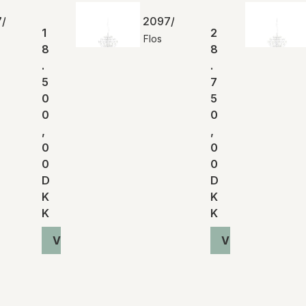
/30 (frosted bulbs)
2097/50 (clear bulbs)
1
2
Flos
8
8
.
.
5
7
0
5
0
0
,
,
0
0
0
0
D
D
K
K
K
K
Vis produkt
Vis produkt