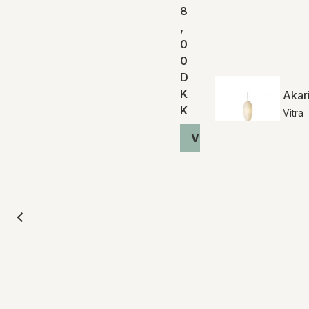
8
,
0
0
D
K
Akar
K
Vitra
Vis produkt