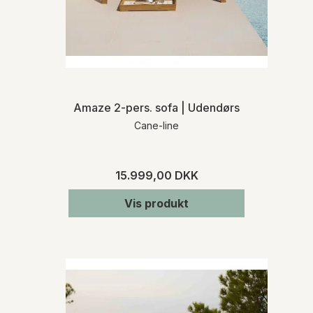
Ved køb af varer, som ikke er lagerført,
informerer vi dig om den præcise
leveringstid, når vi har modtaget
bekræftelse fra den pågældende
leverandør. Kontakt os gerne, hvis du på
forhånd ønsker oplysninger om
leveringstiden på et specifikt produkt.
Amaze 2-pers. sofa | Udendørs
Cane-line
RETURNERING
Varen skal returneres inden for 14 dage fra
den dato, hvor du har meddelt os, at du
15.999,00 DKK
ønsker at fortryde dit køb. Du skal afholde
de direkte udgifter i forbindelse med
Vis produkt
varens returforsendelse. Du bærer risikoen
for varen fra tidspunktet for varens
levering.
For mere detaljeret information om levering
og returnering henviser vi til vores
handelsbetingelser
.