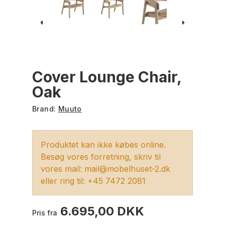
Cover Lounge Chair,
Oak
Brand:
Muuto
Produktet kan ikke købes online.
Besøg vores forretning, skriv til
vores mail: mail@mobelhuset-2.dk
eller ring til: +45 7472 2081
6.695,00 DKK
Pris fra