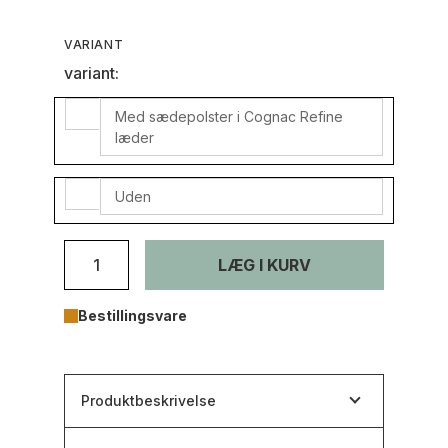
VARIANT
variant:
Med sædepolster i Cognac Refine
læder
Uden
LÆG I KURV
Bestillingsvare
Produktbeskrivelse