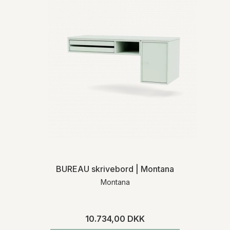
og returnering henviser vi til vores
handelsbetingelser
.
BUREAU skrivebord | Montana
Montana
10.734,00 DKK