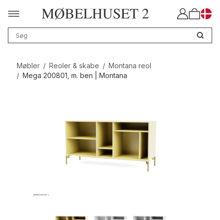
Møbler
/
Reoler & skabe
/
Montana reol
/
Mega 200801, m. ben | Montana