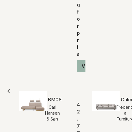
g
f
o
r
p
r
i
s
Vis produkt
BM0865 Daybed
Calm
4
Carl
Frederic
2
Hansen
a
.
& Søn
Furnitur
7