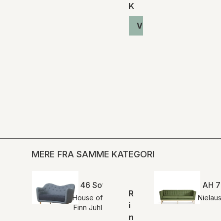
K
Vis produkt
MERE FRA SAMME KATEGORI
46 Sofa af Finn Juhl | FJ 4600
AH 70
R
House of
Nielau
i
Finn Juhl
n