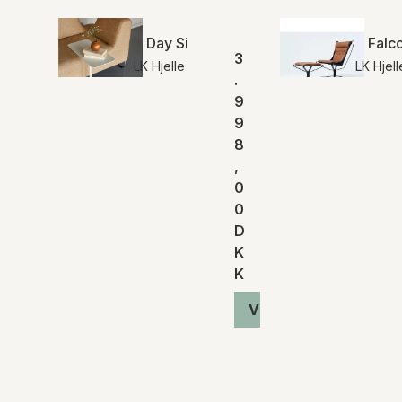
Day Sidebord | Hjelle
Falc
3
LK Hjelle
LK Hjell
.
9
9
8
,
0
0
D
K
K
Vis produkt