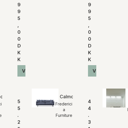
9
9
9
9
5
5
,
,
0
0
0
0
D
D
K
K
K
K
Vis produkt
Vis produkt
o 80 3-pers. sofa
Calmo 95 2-pers. sofa
5
4
i
Frederici
5
4
a
.
.
e
Furniture
2
3