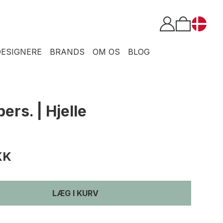
DESIGNERE
BRANDS
OM OS
BLOG
pers. | Hjelle
KK
LÆG I KURV