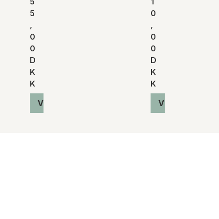
5
1
5
0
,
,
0
0
0
0
D
D
K
K
K
K
Vis produkt
Vis produkt