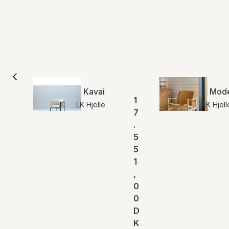
Kavai Lænestol | Hjelle
Model
1
LK Hjelle
LK Hjell
7
.
5
5
1
,
0
0
D
K