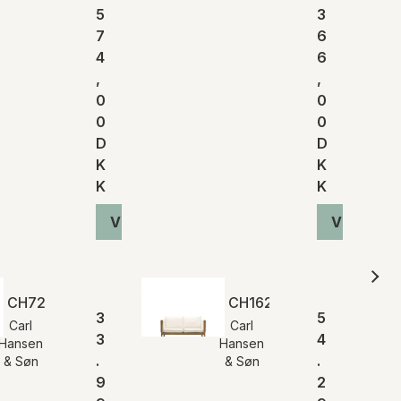
5
3
7
6
4
6
,
,
0
0
0
0
D
D
K
K
K
K
Vis produkt
Vis produ
CH72 | Eg, sæbe
CH162 Sofa | Hans J. We
3
5
Carl
Carl
3
4
Hansen
Hansen
.
.
& Søn
& Søn
9
2