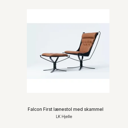
For mere detaljeret information om levering
og returnering henviser vi til vores
handelsbetingelser
.
Falcon First lænestol med skammel | LK Hjelle
LK Hjelle