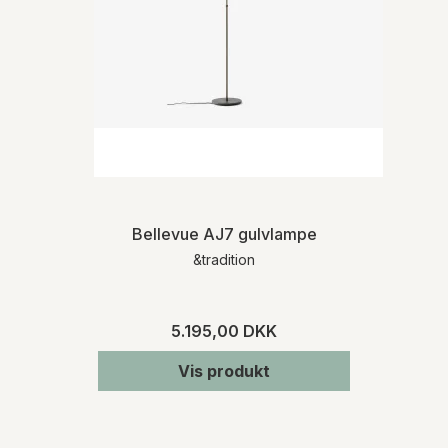
Forsendelsen af mindre varer sker oftest
med Post Nord. Ved større møbler leveres
varen med eksterne fragtmænd eller med
Møbelhuset 2’s egne vognmænd.
Ved køb af varer, som ikke er lagerført,
informerer vi dig om den præcise
leveringstid, når vi har modtaget
bekræftelse fra den pågældende
leverandør. Kontakt os gerne, hvis du på
forhånd ønsker oplysninger om
leveringstiden på et specifikt produkt.
Bellevue AJ7 gulvlampe
&tradition
RETURNERING
Varen skal returneres inden for 14 dage fra
den dato, hvor du har meddelt os, at du
5.195,00 DKK
ønsker at fortryde dit køb. Du skal afholde
de direkte udgifter i forbindelse med
Vis produkt
varens returforsendelse. Du bærer risikoen
for varen fra tidspunktet for varens
levering.