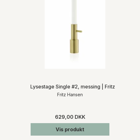
Møbelhuset2.de
Forsendelsen af mindre varer sker oftest
med Post Nord. Ved større møbler leveres
varen med eksterne fragtmænd eller med
Møbelhuset 2’s egne vognmænd.
Ved køb af varer, som ikke er lagerført,
informerer vi dig om den præcise
leveringstid, når vi har modtaget
bekræftelse fra den pågældende
leverandør. Kontakt os gerne, hvis du på
forhånd ønsker oplysninger om
leveringstiden på et specifikt produkt.
Lysestage Single #2, messing | Fritz Hansen
Fritz Hansen
RETURNERING
Varen skal returneres inden for 14 dage fra
den dato, hvor du har meddelt os, at du
629,00 DKK
ønsker at fortryde dit køb. Du skal afholde
de direkte udgifter i forbindelse med
Vis produkt
varens returforsendelse. Du bærer risikoen
for varen fra tidspunktet for varens