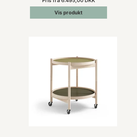
Pris fra
6.495,00 DKK
Vis produkt