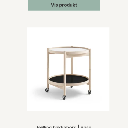
Vis produkt
Bølling bakkebord | Base