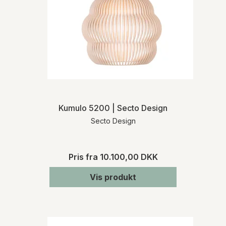
med Post Nord. Ved større møbler leveres
varen med eksterne fragtmænd eller med
Møbelhuset 2’s egne vognmænd.
Ved køb af varer, som ikke er lagerført,
informerer vi dig om den præcise
leveringstid, når vi har modtaget
bekræftelse fra den pågældende
leverandør. Kontakt os gerne, hvis du på
forhånd ønsker oplysninger om
leveringstiden på et specifikt produkt.
Kumulo 5200 | Secto Design
Secto Design
RETURNERING
Varen skal returneres inden for 14 dage fra
den dato, hvor du har meddelt os, at du
Pris fra
10.100,00 DKK
ønsker at fortryde dit køb. Du skal afholde
de direkte udgifter i forbindelse med
Vis produkt
varens returforsendelse. Du bærer risikoen
for varen fra tidspunktet for varens
levering.
For mere detaljeret information om levering