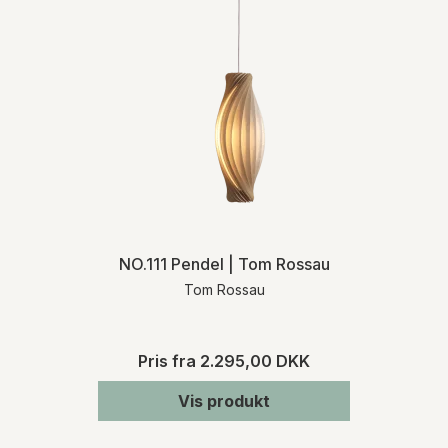
Producent:
Tom Rossau
Forsendelsen af mindre varer sker oftest
med Post Nord. Ved større møbler leveres
varen med eksterne fragtmænd eller med
Møbelhuset 2’s egne vognmænd.
Ved køb af varer, som ikke er lagerført,
informerer vi dig om den præcise
leveringstid, når vi har modtaget
bekræftelse fra den pågældende
leverandør. Kontakt os gerne, hvis du på
forhånd ønsker oplysninger om
leveringstiden på et specifikt produkt.
NO.111 Pendel | Tom Rossau
Tom Rossau
RETURNERING
Varen skal returneres inden for 14 dage fra
den dato, hvor du har meddelt os, at du
Pris fra
2.295,00 DKK
ønsker at fortryde dit køb. Du skal afholde
de direkte udgifter i forbindelse med
Vis produkt
varens returforsendelse. Du bærer risikoen
for varen fra tidspunktet for varens
levering.