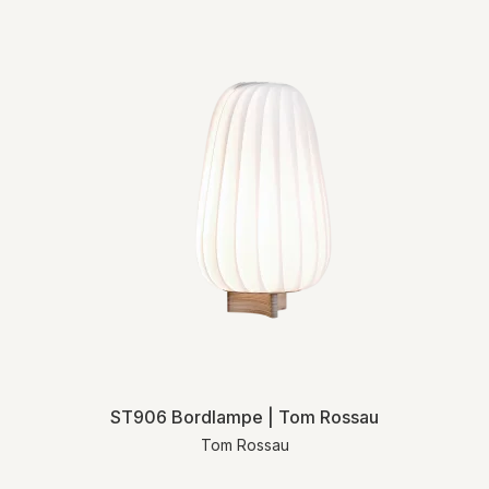
For mere detaljeret information om levering
og returnering henviser vi til vores
handelsbetingelser
.
ST906 Bordlampe | Tom Rossau
Tom Rossau