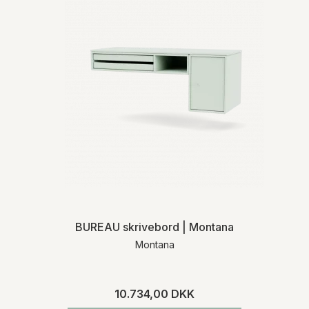
og returnering henviser vi til vores
handelsbetingelser
.
BUREAU skrivebord | Montana
Montana
10.734,00 DKK