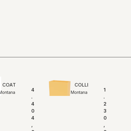
COAT | Montana
COLLECT opbevaring | 
4
1
Montana
Montana
.
.
4
2
0
3
4
0
,
,