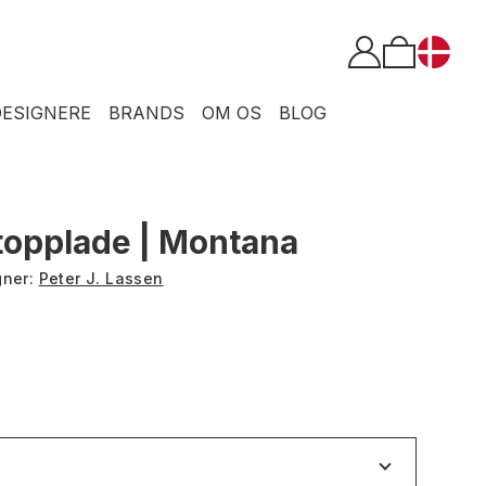
DESIGNERE
BRANDS
OM OS
BLOG
topplade | Montana
gner:
Peter J. Lassen