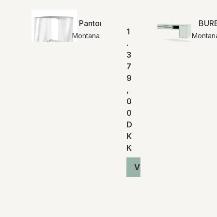
Panton Wire Single | Montana
BURE
1
Montana
Montan
.
3
7
9
,
0
0
D
K
K
Vis produkt