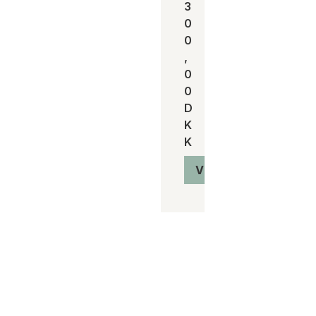
3
0
0
,
0
0
D
K
K
Vis produkt