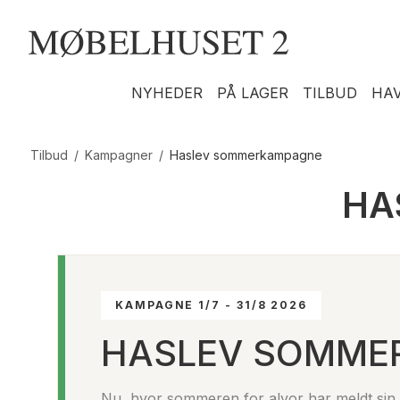
NYHEDER
PÅ LAGER
TILBUD
HA
Tilbud
/
Kampagner
/
Haslev sommerkampagne
HA
KAMPAGNE 1/7 - 31/8 2026
HASLEV SOMME
Nu, hvor sommeren for alvor har meldt sin