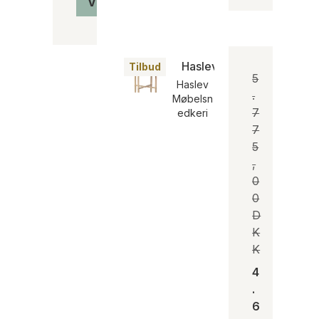
Vis produkt
Haslev Opus Lampebord
Tilbud
5
Haslev
.
Møbelsn
7
edkeri
7
5
,
0
0
D
K
K
4
.
6