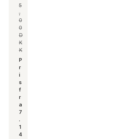
5
,
0
0
D
K
K
P
r
i
s
f
r
a
7
.
1
4