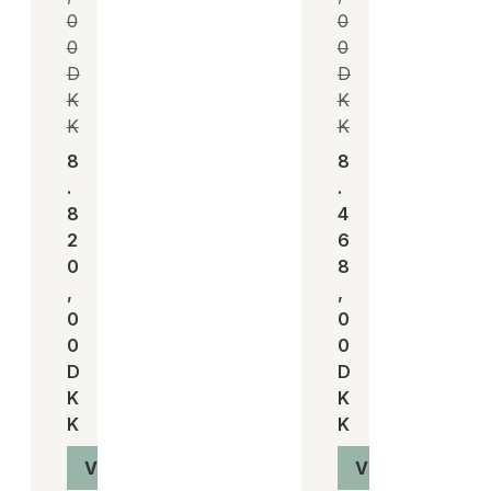
0
0
0
0
D
D
K
K
K
K
8
8
.
.
8
4
2
6
0
8
,
,
0
0
0
0
D
D
K
K
K
K
Vis produkt
Vis produkt