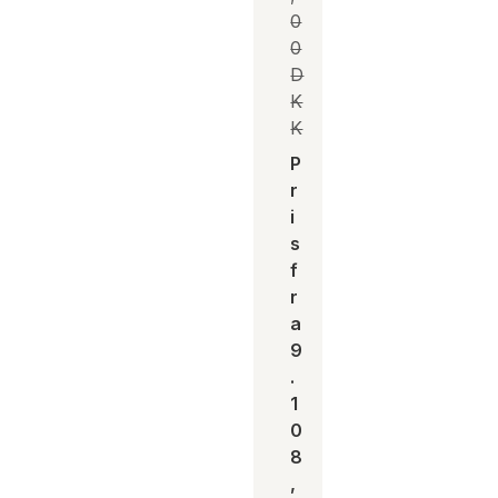
0
0
D
K
K
P
r
i
s
f
r
a
9
.
1
0
8
,