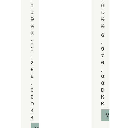
0
0
0
D
D
K
K
K
K
6
1
.
1
9
.
7
2
6
9
,
6
0
,
0
0
D
0
K
D
K
K
Vis produ
K