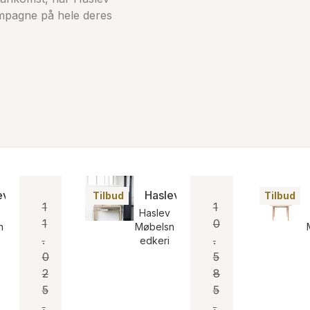
mpagne på hele deres
ev Safaribord
Haslev Konsolbord
Tilbud
Tilbud
1
1
Haslev
1
0
n
Møbelsn
.
.
edkeri
0
5
2
8
5
5
,
,