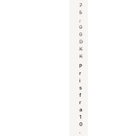
7
5
,
0
0
D
K
K
P
r
i
s
f
r
a
1
0
.