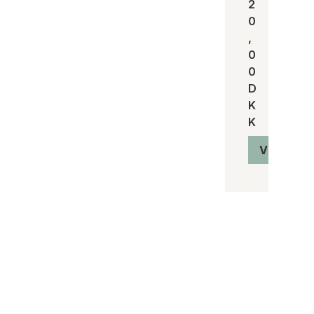
2
0
,
0
0
D
K
K
Vis produ