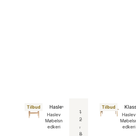
Haslev Athene Sofabord
Klas
Tilbud
Tilbud
1
Haslev
Haslev
2
Møbelsn
Møbels
.
edkeri
edkeri
8