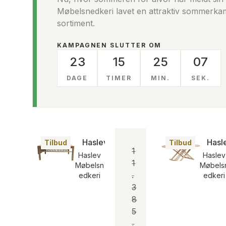
Møbelsnedkeri lavet en attraktiv sommerka
sortiment.
KAMPAGNEN SLUTTER OM
23
15
25
06
DAGE
TIMER
MIN.
SEK.
Haslev 410/420 Klapbord-sofabord
Hasl
Tilbud
Tilbud
1
Haslev
Haslev
1
Møbelsn
Møbels
.
edkeri
edkeri
3
8
5
,