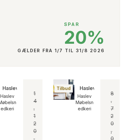
SPAR
20%
GÆLDER FRA 1/7 TIL 31/8 2026
Haslev Symphony 92 Spisebord
Haslev Skrivebord 542
Tilbud
1
8
Haslev
Haslev
4
.
Møbelsn
Møbelsn
.
7
edkeri
edkeri
1
2
2
0
0
,
,
0