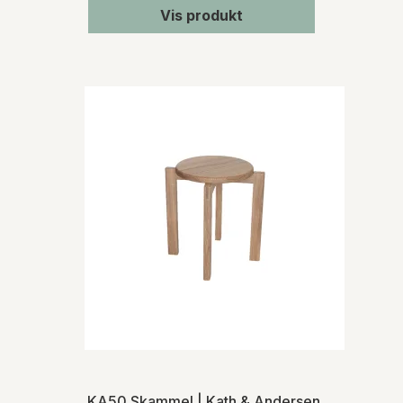
Vis produkt
KA50 Skammel | Kath & Andersen