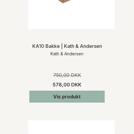
Ved køb af varer, som ikke er lagerført,
informerer vi dig om den præcise
leveringstid, når vi har modtaget
bekræftelse fra den pågældende
leverandør. Kontakt os gerne, hvis du på
forhånd ønsker oplysninger om
leveringstiden på et specifikt produkt.
KA10 Bakke | Kath & Andersen
Kath & Andersen
RETURNERING
Varen skal returneres inden for 14 dage fra
den dato, hvor du har meddelt os, at du
750,00 DKK
ønsker at fortryde dit køb. Du skal afholde
de direkte udgifter i forbindelse med
578,00 DKK
varens returforsendelse. Du bærer risikoen
for varen fra tidspunktet for varens
Vis produkt
levering.
For mere detaljeret information om levering
og returnering henviser vi til vores
handelsbetingelser
.