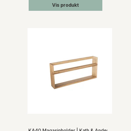
Vis produkt
KA40 Magasinholder | Kath & Andersen