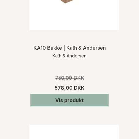
Ved køb af varer, som ikke er lagerført,
informerer vi dig om den præcise
leveringstid, når vi har modtaget
bekræftelse fra den pågældende
leverandør. Kontakt os gerne, hvis du på
forhånd ønsker oplysninger om
leveringstiden på et specifikt produkt.
KA10 Bakke | Kath & Andersen
Kath & Andersen
RETURNERING
Varen skal returneres inden for 14 dage fra
den dato, hvor du har meddelt os, at du
750,00 DKK
ønsker at fortryde dit køb. Du skal afholde
de direkte udgifter i forbindelse med
578,00 DKK
varens returforsendelse. Du bærer risikoen
for varen fra tidspunktet for varens
Vis produkt
levering.
For mere detaljeret information om levering
og returnering henviser vi til vores
handelsbetingelser
.