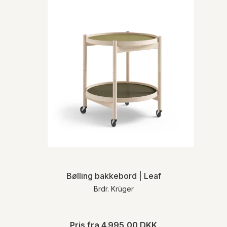
Bølling bakkebord | Leaf
Brdr. Krüger
Pris fra
4.995,00 DKK