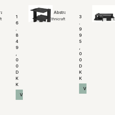
leveringstid, når vi 
leverandør. Kontakt o
leveringstiden på et s
act reol | Ethnicraft
Abstract sidebord | Ethnicraft
1
3
ft
Ethnicraft
E
RETURNERING
6
.
.
9
Varen skal returneres
os, at du ønsker at fo
8
9
forbindelse med varen
4
5
tidspunktet for varens
9
,
,
0
For mere detaljeret in
0
0
vores
handelsbetinge
0
D
D
K
K
K
K
Vis produkt
Vis produkt