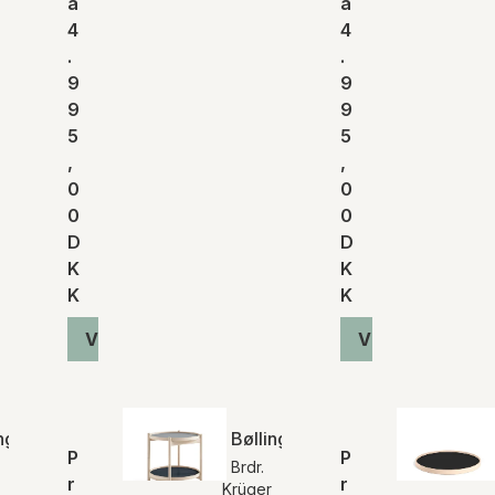
a
a
4
4
.
.
9
9
9
9
5
5
,
,
0
0
0
0
D
D
K
K
K
K
Vis produkt
Vis produkt
ing bakkebord | Stone
Bølling bakkebord | Water
P
P
Brdr.
r
r
Krüger