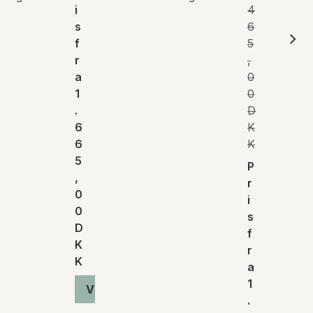
i
4
s
6
f
5
r
,
a
0
1
0
.
D
6
K
6
K
5
P
,
r
0
i
0
s
D
f
K
r
K
a
1
Vis produkt
.