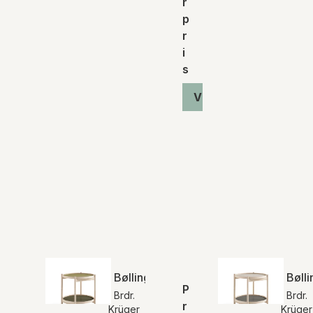
r
p
r
i
s
Vis produkt
Bølling bakkebord | Leaf
Bøll
P
Brdr.
Brdr.
r
Krüger
Krüger