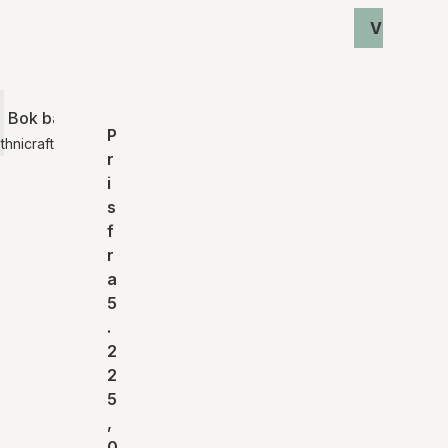
Vis produ
nicraft
Bok bænk | Ethnicraft
P
thnicraft
r
i
s
f
r
a
5
.
2
2
5
,
0