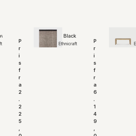
w puf | Ethnicraft
Black Dots kilim gulvtæppe | Eth
P
P
ft
Ethnicraft
E
r
r
i
i
s
s
f
f
r
r
a
a
2
6
.
.
2
1
2
4
5
9
,
,
0
0