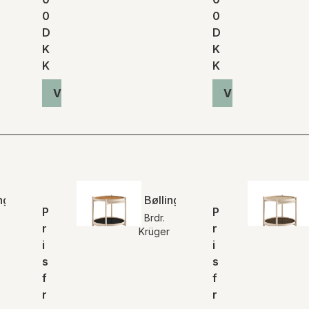
0
0
D
D
K
K
K
K
Vis produkt
Vis produkt
ing bakkebord | Base
Bølling bakkebord | Clay
P
P
Brdr.
r
r
Krüger
i
i
s
s
f
f
r
r