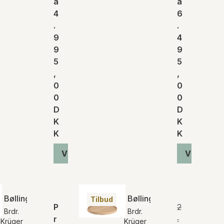
a
a
4
6
.
.
9
4
9
9
5
5
,
,
0
0
0
0
D
D
K
K
K
K
Vis produkt
Vis produ
Bølling serveringsbakke | Farve
Bølling serveringsbakke |
Tilbud
P
2
Brdr.
Brdr.
r
.
Krüger
Krüger