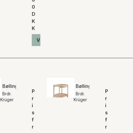
0
D
K
K
Vis produkt
Bølling bakkebord | Earth
Bølling bakkebord | Finér
P
P
Brdr.
Brdr.
r
r
Krüger
Krüger
i
i
s
s
f
f
r
r