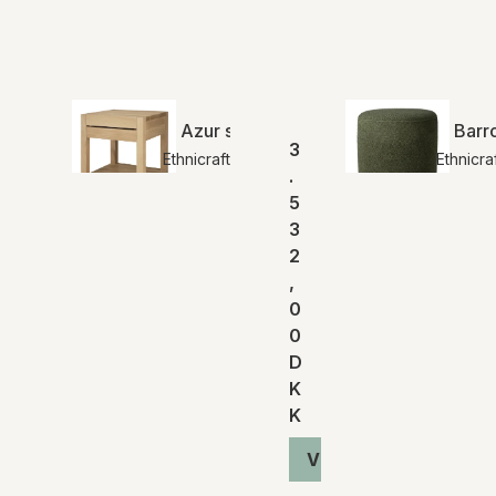
Azur sengebord | Ethnicraft
Barro
3
Ethnicraft
Ethnicra
.
5
3
2
,
0
0
D
K
K
Vis produkt