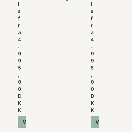
i
i
s
s
f
f
r
r
a
a
4
4
.
.
9
9
9
9
5
5
,
,
0
0
0
0
D
D
K
K
K
K
Vis produkt
Vis produkt