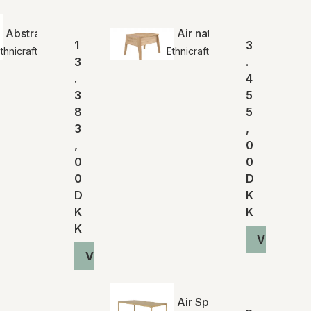
har modtaget bekræftelse fra den pågældende
s gerne, hvis du på forhånd ønsker oplysninger om
pecifikt produkt.
Abstract sofabord | Ethnicraft
Air natbord | Ethnicraft
1
3
thnicraft
Ethnicraft
3
.
.
4
 inden for 14 dage fra den dato, hvor du har meddelt
rtryde dit køb. Du skal afholde de direkte udgifter i
3
5
s returforsendelse. Du bærer risikoen for varen fra
8
5
 levering.
3
,
,
0
formation om levering og returnering henviser vi til
0
0
lser
.
0
D
D
K
K
K
K
Vis produ
Vis produkt
Air Spisebord