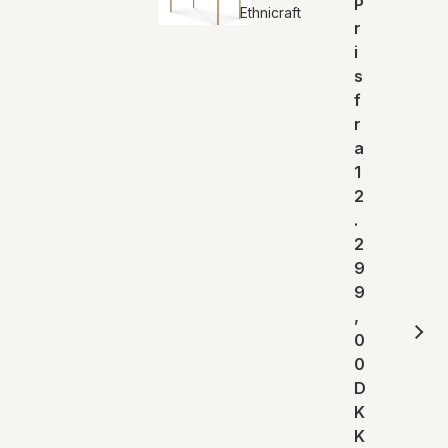
P
Ethnicraft
r
i
s
f
r
a
1
2
.
2
9
9
,
0
0
D
K
K