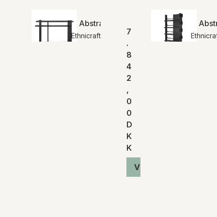
Abstract konsolbord | Ethnicraft
Abstr
7
Ethnicraft
Ethnicra
.
8
4
2
,
0
0
D
K
K
Vis produkt