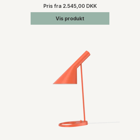
den dato, hvor du har meddelt os, at du
Pris fra
2.545,00 DKK
ønsker at fortryde dit køb. Du skal afholde
de direkte udgifter i forbindelse med
Vis produkt
varens returforsendelse. Du bærer risikoen
for varen fra tidspunktet for varens
levering.
For mere detaljeret information om levering
og returnering henviser vi til vores
handelsbetingelser
.