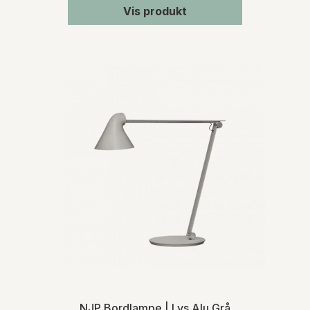
Vis produkt
NJP Bordlampe | Lys Alu Grå