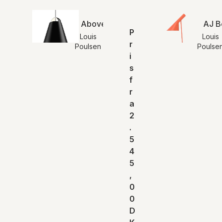
Above pendel
AJ B
P
Louis
Louis
r
Poulsen
Poulse
i
s
f
r
a
2
.
5
4
5
,
0
0
D