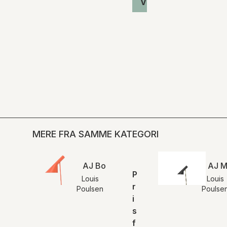
Vis produkt
MERE FRA SAMME KATEGORI
AJ Bord | Louis Poulsen
AJ M
P
Louis
Louis
r
Poulsen
Poulse
i
s
f