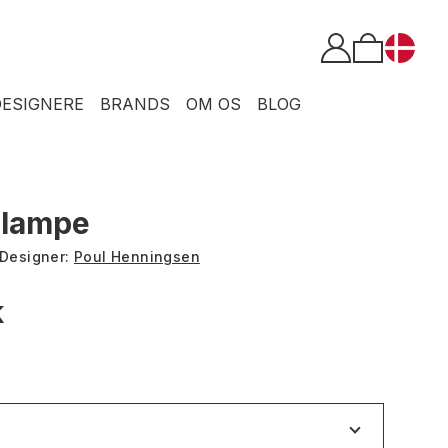
DESIGNERE
BRANDS
OM OS
BLOG
dlampe
Designer:
Poul Henningsen
K