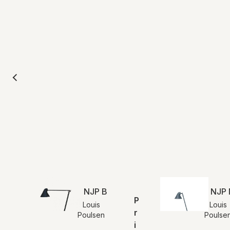
NJP Bordlampe | Sort
NJP 
P
Louis
Louis
r
Poulsen
Poulse
i