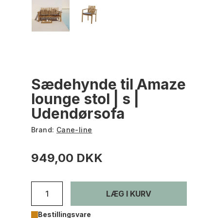
Sædehynde til Amaze
lounge stol | s |
Udendørsofa
Brand:
Cane-line
949,00 DKK
LÆG I KURV
Bestillingsvare