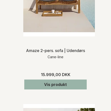
varen med eksterne fragtmænd eller med
Møbelhuset 2’s egne vognmænd.
Ved køb af varer, som ikke er lagerført,
informerer vi dig om den præcise
leveringstid, når vi har modtaget
bekræftelse fra den pågældende
leverandør. Kontakt os gerne, hvis du på
forhånd ønsker oplysninger om
leveringstiden på et specifikt produkt.
Amaze 2-pers. sofa | Udendørs
Cane-line
RETURNERING
Varen skal returneres inden for 14 dage fra
den dato, hvor du har meddelt os, at du
15.999,00 DKK
ønsker at fortryde dit køb. Du skal afholde
de direkte udgifter i forbindelse med
Vis produkt
varens returforsendelse. Du bærer risikoen
for varen fra tidspunktet for varens
levering.
For mere detaljeret information om levering
og returnering henviser vi til vores