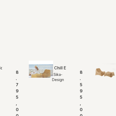
fa | Indendørs
lottenborg Loungestol | Indendørs
Chill Exterior Loungestol | Ude
8
8
Sika-
.
.
Design
7
5
9
9
5
5
,
,
0
0
0
0