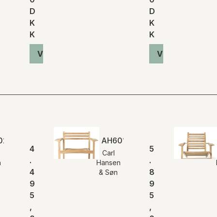
D
D
K
K
K
K
Vis produkt
Vis produkt
2 | Outdoor Spisebordsstol med armlæn
AH601 | Outdoor Loungestol
4
5
Carl
.
.
n
Hansen
4
8
& Søn
9
9
5
5
,
,