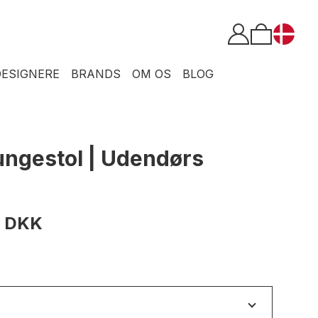
DESIGNERE
BRANDS
OM OS
BLOG
ungestol | Udendørs
0 DKK