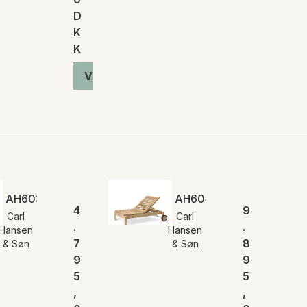
D
K
K
Vis produkt
AH603 | Outdoor Dækstol
AH604 | Outdoor Lounge
4
9
Carl
Carl
.
.
Hansen
Hansen
7
8
& Søn
& Søn
9
9
5
5
,
,