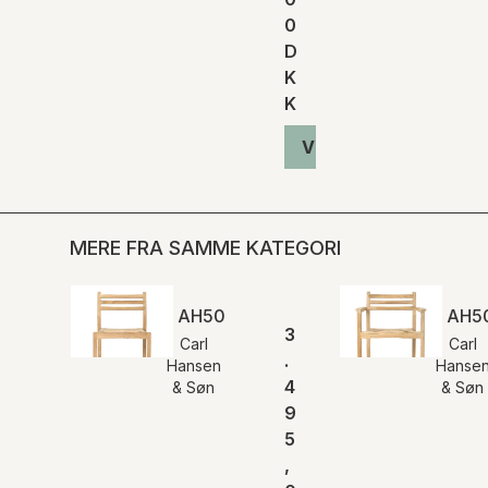
0
D
K
K
Vis produkt
MERE FRA SAMME KATEGORI
AH501 | Outdoor Spisebordsstol
AH50
3
Carl
Carl
.
Hansen
Hanse
4
& Søn
& Søn
9
5
,