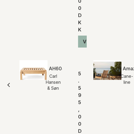
0
0
D
K
K
Vis produkt
AH604F | Outdoor Lounger Fodskam
Amaz
5
Carl
Cane-
.
Hansen
line
5
& Søn
9
5
,
0
0
D