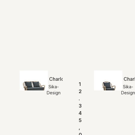
Charlottenborg 2 Personers Loungeso
Char
1
Sika-
Sika-
2
Design
Design
.
3
4
5
,
0