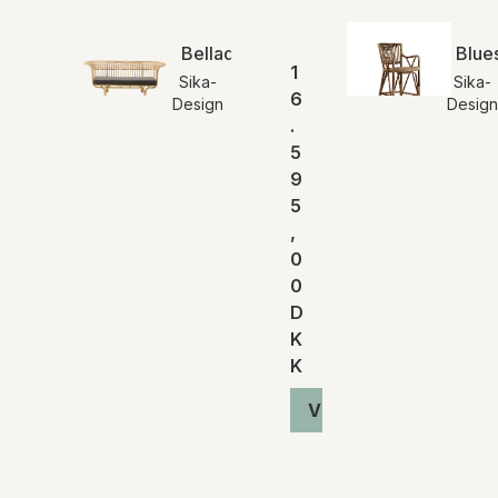
Belladonna Sofa | Indendørs
Blues
1
Sika-
Sika-
6
Design
Design
.
5
9
5
,
0
0
D
K
K
Vis produkt