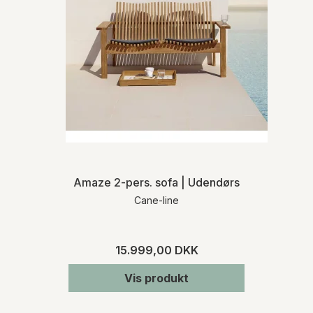
farverne natur, mocca, grafit og sort. Det
kræver mange timers omhyggeligt
Forsendelsen af mindre varer sker oftest
håndværk at fremstille en Hampsted
med Post Nord. Ved større møbler leveres
havestol og opnå en fin og præcis
varen med eksterne fragtmænd eller med
vævning.
Møbelhuset 2’s egne vognmænd.
Hampsted havestolen kræver et minimum
af vedligeholdelse.
Ved køb af varer, som ikke er lagerført,
informerer vi dig om den præcise
leveringstid, når vi har modtaget
bekræftelse fra den pågældende
leverandør. Kontakt os gerne, hvis du på
forhånd ønsker oplysninger om
leveringstiden på et specifikt produkt.
Amaze 2-pers. sofa | Udendørs
Cane-line
RETURNERING
Varen skal returneres inden for 14 dage fra
den dato, hvor du har meddelt os, at du
15.999,00 DKK
ønsker at fortryde dit køb. Du skal afholde
de direkte udgifter i forbindelse med
Vis produkt
varens returforsendelse. Du bærer risikoen
for varen fra tidspunktet for varens
levering.