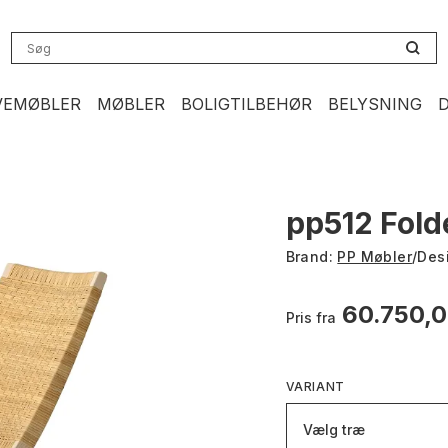
VEMØBLER
MØBLER
BOLIGTILBEHØR
BELYSNING
pp512 Fold
Brand:
PP Møbler
/
Des
60.750,
Pris fra
VARIANT
Vælg træ