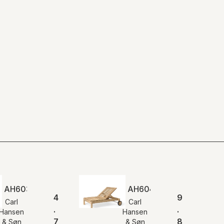
AH603 | Outdoor Dækstol
AH604 | Outdoor Lounge
4
9
Carl
Carl
.
.
Hansen
Hansen
7
8
& Søn
& Søn