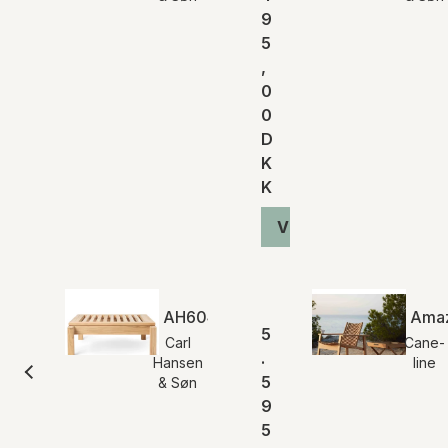
9
5
,
0
0
D
K
K
Vis produkt
AH604F | Outdoor Lounger Fodskam
Amaz
5
Carl
Cane-
.
Hansen
line
5
& Søn
9
5