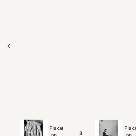
Plakat Craftmanship | PP Møbler
Plak
3
PP
PP