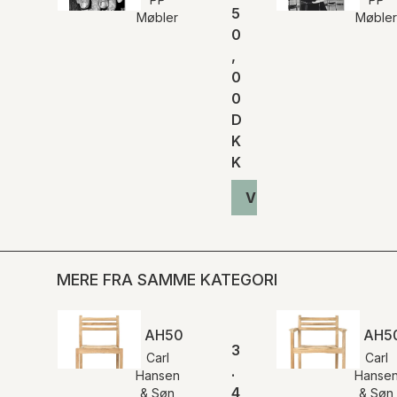
5
Møbler
Møble
0
,
0
0
D
K
K
Vis produkt
MERE FRA SAMME KATEGORI
AH501 | Outdoor Spisebordsstol
AH50
3
Carl
Carl
.
Hansen
Hanse
4
& Søn
& Søn