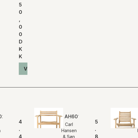
5
r
0
,
0
0
D
K
K
Vis produkt
2 | Outdoor Spisebordsstol med armlæn
AH601 | Outdoor Loungestol
4
5
Carl
.
.
n
Hansen
4
8
& Søn