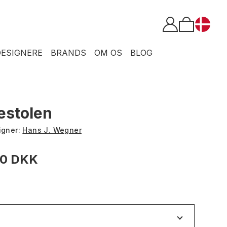
DESIGNERE
BRANDS
OM OS
BLOG
estolen
igner:
Hans J. Wegner
00 DKK