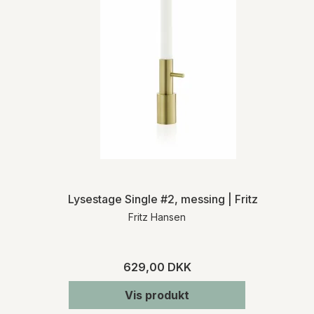
Møbelhuset2.de
Forsendelsen af mindre varer sker oftest
med Post Nord. Ved større møbler leveres
varen med eksterne fragtmænd eller med
Møbelhuset 2’s egne vognmænd.
Ved køb af varer, som ikke er lagerført,
informerer vi dig om den præcise
leveringstid, når vi har modtaget
bekræftelse fra den pågældende
leverandør. Kontakt os gerne, hvis du på
forhånd ønsker oplysninger om
leveringstiden på et specifikt produkt.
Lysestage Single #2, messing | Fritz Hansen
Fritz Hansen
RETURNERING
Varen skal returneres inden for 14 dage fra
den dato, hvor du har meddelt os, at du
629,00 DKK
ønsker at fortryde dit køb. Du skal afholde
de direkte udgifter i forbindelse med
Vis produkt
varens returforsendelse. Du bærer risikoen
for varen fra tidspunktet for varens