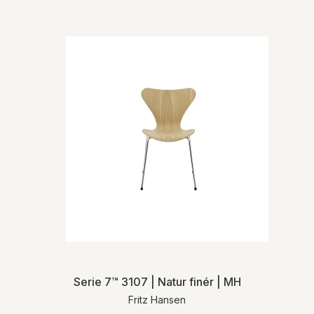
levering.
For mere detaljeret information om levering
og returnering henviser vi til vores
handelsbetingelser
.
Serie 7™ 3107 | Natur finér | MH
Fritz Hansen