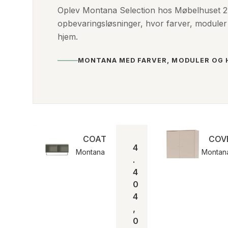
Oplev Montana Selection hos Møbelhuset 2.
opbevaringsløsninger, hvor farver, moduler
hjem.
MONTANA MED FARVER, MODULER OG 
COAT | Montana
COVE
4
Montana
Montan
.
4
0
4
,
0