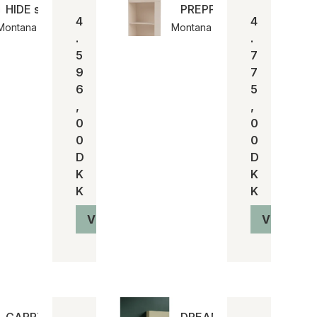
HIDE skoskab | Montana
PREPPY | Montana
4
4
Montana
Montana
.
.
5
7
9
7
6
5
,
,
0
0
0
0
D
D
K
K
K
K
Vis produkt
Vis produ