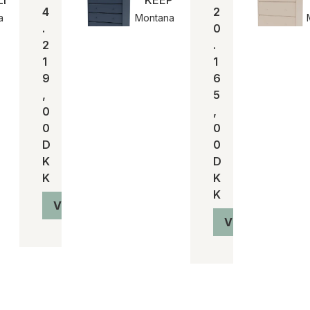
LE | Montana
KEEP Kommode
4
2
a
Montana
.
0
2
.
1
1
9
6
,
5
0
,
0
0
D
0
K
D
K
K
K
Vis produkt
Vis produkt