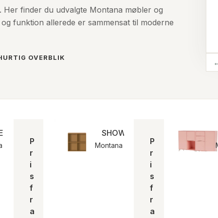
 Her finder du udvalgte Montana møbler og
 og funktion allerede er sammensat til moderne
HURTIG OVERBLIK
R | Montana
SHOW | Montana
P
P
a
Montana
r
r
i
i
s
s
f
f
r
r
a
a