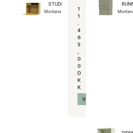
STUDIO sekretærmodul | Montana
RUNN
1
Montana
Montan
1
.
4
6
5
,
0
0
D
K
K
Vis produkt