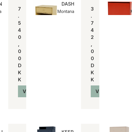
ER opbevaring m. hjul | Montana
DASH | Montana
7
3
a
Montana
.
.
5
7
4
4
0
2
,
,
0
0
0
0
D
D
K
K
K
K
Vis produkt
Vis produkt