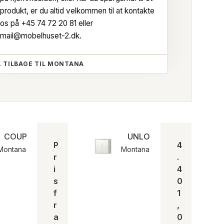
produkt, er du altid velkommen til at kontakte
os på
+45 74 72 20 81
eller
mail@mobelhuset-2.dk
.
TILBAGE TIL MONTANA
COUPLE | Montana
UNLOCK | Montana
P
4
Montana
Montana
r
.
i
4
s
0
f
1
r
,
a
0