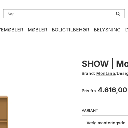
VEMØBLER
MØBLER
BOLIGTILBEHØR
BELYSNING
SHOW | Mo
Brand:
Montana
/
Desi
4.616,0
Pris fra
VARIANT
Vælg monteringsdel