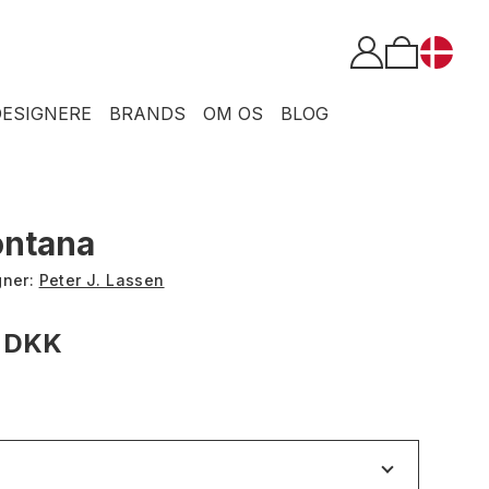
DESIGNERE
BRANDS
OM OS
BLOG
ntana
gner:
Peter J. Lassen
0 DKK