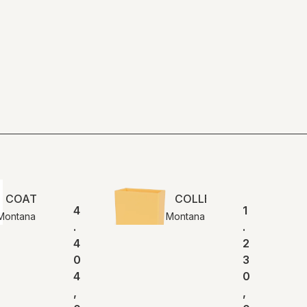
COAT | Montana
COLLECT opbevaring | 
4
1
Montana
Montana
.
.
4
2
0
3
4
0
,
,