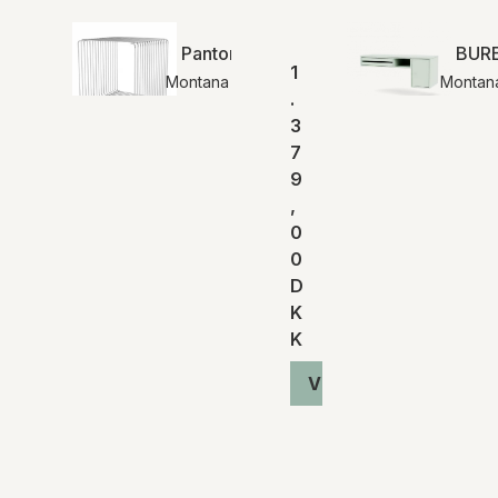
Panton Wire Single | Montana
BURE
1
Montana
Montan
.
3
7
9
,
0
0
D
K
K
Vis produkt